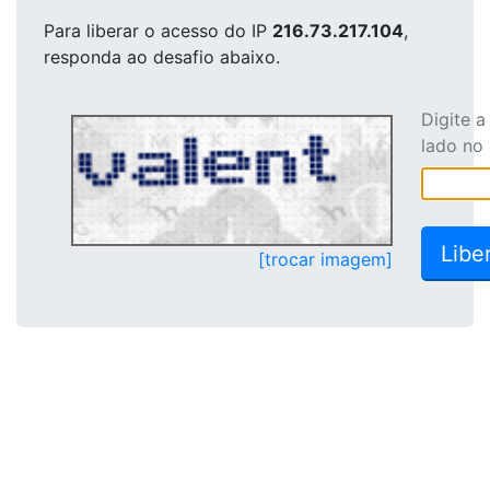
Para liberar o acesso
do IP
216.73.217.104
,
responda ao desafio abaixo.
Digite 
lado no
[trocar imagem]