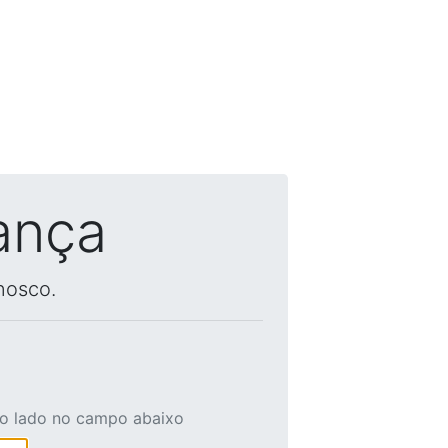
ança
nosco.
ao lado no campo abaixo