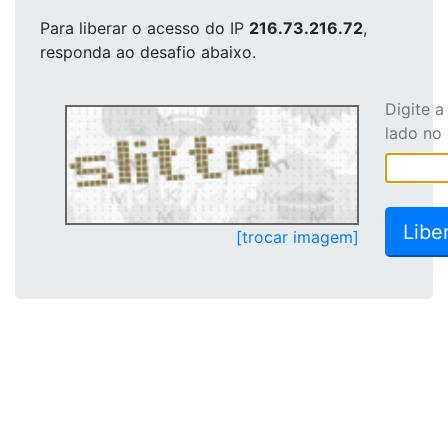
Para liberar o acesso
do IP
216.73.216.72
,
responda ao desafio abaixo.
Digite 
lado no
[trocar imagem]