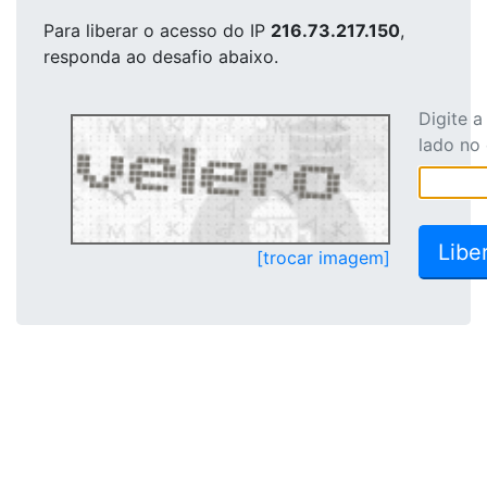
Para liberar o acesso
do IP
216.73.217.150
,
responda ao desafio abaixo.
Digite 
lado no
[trocar imagem]