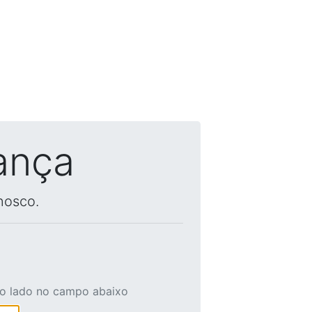
ança
nosco.
ao lado no campo abaixo