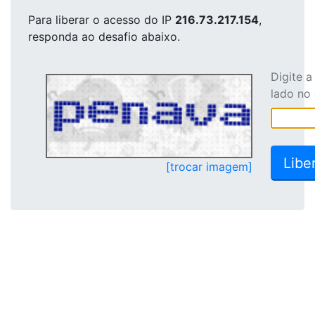
Para liberar o acesso
do IP
216.73.217.154
,
responda ao desafio abaixo.
Digite 
lado no
[trocar imagem]