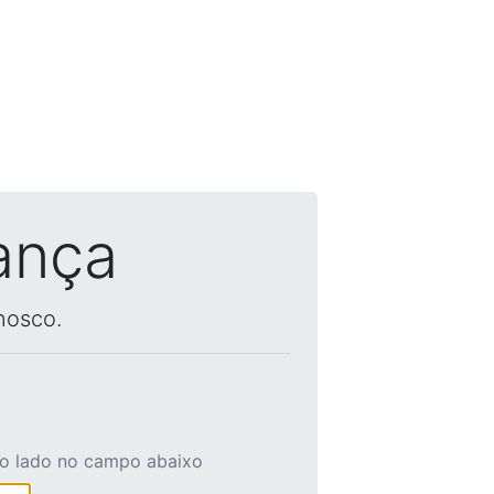
ança
nosco.
ao lado no campo abaixo