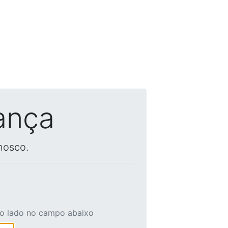
ança
nosco.
ao lado no campo abaixo