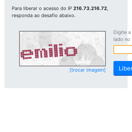
Para liberar o acesso
do IP
216.73.216.72
,
responda ao desafio abaixo.
Digite 
lado no
[trocar imagem]