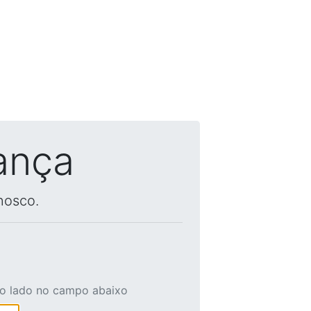
ança
nosco.
ao lado no campo abaixo