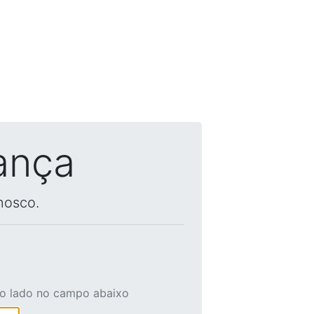
ança
nosco.
ao lado no campo abaixo